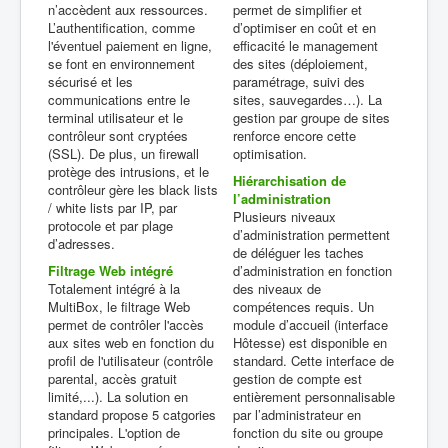
n’accèdent aux ressources.
permet de simplifier et
L’authentification, comme
d’optimiser en coût et en
l'éventuel paiement en ligne,
efficacité le management
se font en environnement
des sites (déploiement,
sécurisé et les
paramétrage, suivi des
communications entre le
sites, sauvegardes…). La
terminal utilisateur et le
gestion par groupe de sites
contrôleur sont cryptées
renforce encore cette
(SSL). De plus, un firewall
optimisation.
protège des intrusions, et le
Hiérarchisation de
contrôleur gère les black lists
l’administration
/ white lists par IP, par
Plusieurs niveaux
protocole et par plage
d’administration permettent
d’adresses.
de déléguer les taches
Filtrage Web intégré
d’administration en fonction
Totalement intégré à la
des niveaux de
MultiBox, le filtrage Web
compétences requis. Un
permet de contrôler l'accès
module d’accueil (interface
aux sites web en fonction du
Hôtesse) est disponible en
profil de l'utilisateur (contrôle
standard. Cette interface de
parental, accès gratuit
gestion de compte est
limité,...). La solution en
entièrement personnalisable
standard propose 5 catgories
par l’administrateur en
principales. L'option de
fonction du site ou groupe