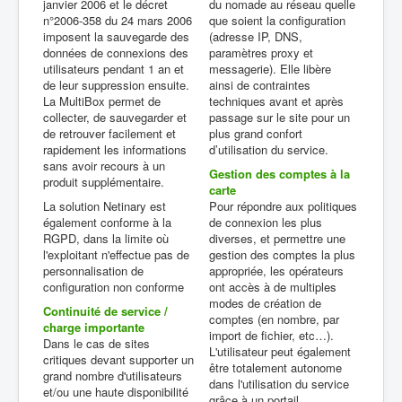
janvier 2006 et le décret
du nomade au réseau quelle
n°2006-358 du 24 mars 2006
que soient la configuration
imposent la sauvegarde des
(adresse IP, DNS,
données de connexions des
paramètres proxy et
utilisateurs pendant 1 an et
messagerie). Elle libère
de leur suppression ensuite.
ainsi de contraintes
La MultiBox permet de
techniques avant et après
collecter, de sauvegarder et
passage sur le site pour un
de retrouver facilement et
plus grand confort
rapidement les informations
d’utilisation du service.
sans avoir recours à un
Gestion des comptes à la
produit supplémentaire.
carte
La solution Netinary est
Pour répondre aux politiques
également conforme à la
de connexion les plus
RGPD, dans la limite où
diverses, et permettre une
l'exploitant n'effectue pas de
gestion des comptes la plus
personnalisation de
appropriée, les opérateurs
configuration non conforme
ont accès à de multiples
modes de création de
Continuité de service /
comptes (en nombre, par
charge importante
import de fichier, etc…).
Dans le cas de sites
L'utilisateur peut également
critiques devant supporter un
être totalement autonome
grand nombre d'utilisateurs
dans l'utilisation du service
et/ou une haute disponibilité
grâce à un portail