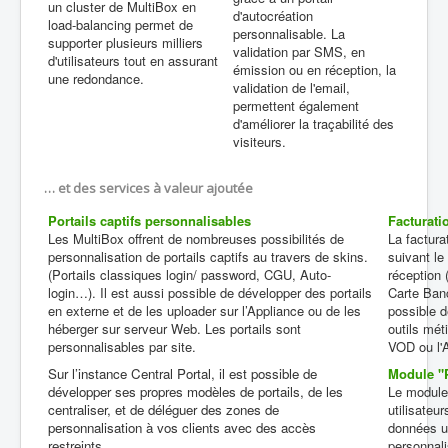
un cluster de MultiBox en
d'autocréation
load-balancing permet de
personnalisable. La
supporter plusieurs milliers
validation par SMS, en
d'utilisateurs tout en assurant
émission ou en réception, la
une redondance.
validation de l'email,
permettent également
d'améliorer la traçabilité des
visiteurs.
… et des services à valeur ajoutée
Portails captifs personnalisables
Facturati
Les MultiBox offrent de nombreuses possibilités de
La factura
personnalisation de portails captifs au travers de skins.
suivant le 
(Portails classiques login/ password, CGU, Auto-
réception 
login…). Il est aussi possible de développer des portails
Carte Ban
en externe et de les uploader sur l’Appliance ou de les
possible d
héberger sur serveur Web. Les portails sont
outils mét
personnalisables par site.
VOD ou l'
Sur l’instance Central Portal, il est possible de
Module "
développer ses propres modèles de portails, de les
Le module
centraliser, et de déléguer des zones de
utilisateu
personnalisation à vos clients avec des accès
données ut
restreints.
personnali