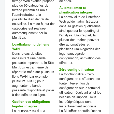
filtrage Web avancé propose
de sites.
plus de 90 catégories de
Automatismes et
filtrage prédéfinies mais
planification intégrés
l’administrateur a la
La convivialité de l’interface
possibilité d’en définir de
Web guide l’administrateur
nouvelles. La mise à jour des
dans sa gestion quotidienne
catégories est réalisée
ainsi que sur le reporting et
automatiquement par la
l’analyse. D'autre part, la
MultiBox.
plupart des taches peuvent
Loadbalancing de liens
être automatisées et
WAN
planifiées (sauvegardes des
Dans le cas de sites
logs, sauvegarde
nécessitant une bande
configuration, activation des
passante importante, la Site
offres…).
MultiBox est à même de
Zéro config utilisateur
répartir le trafic sur plusieurs
La fonctionnalité « zéro
liens WAN (par exemple
configuration » affranchit de
plusieurs ADSL) pour
toute intervention de
augmenter la bande
configuration sur le terminal
passante disponible et palier
utilisateur réduisant ainsi les
à des défauts de ligne.
besoins de support. Tous
Gestion des obligations
les périphériques sont
légales intégrée
instantanément reconnus.
La loi n°2006-64 du 23
La MultiBox contrôle l’accès