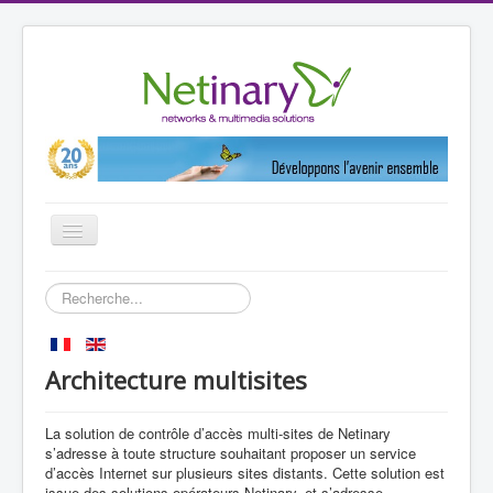
Basculer
la
navigation
Accueil
Rechercher
Vos solutions métier
Références
Architecture multisites
Partenaires
La solution de contrôle d’accès multi-sites de Netinary
Produits
s’adresse à toute structure souhaitant proposer un service
Netinary
d’accès Internet sur plusieurs sites distants. Cette solution est
issue des solutions opérateurs Netinary, et s’adresse