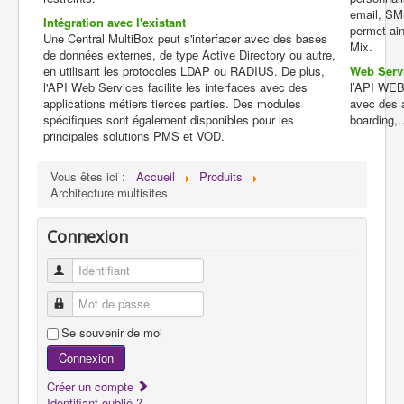
email, SM
Intégration avec l'existant
permet ain
Une Central MultiBox peut s'interfacer avec des bases
Mix.
de données externes, de type Active Directory ou autre,
en utilisant les protocoles LDAP ou RADIUS. De plus,
Web Serv
l'API Web Services facilite les interfaces avec des
l’API WEB 
applications métiers tierces parties. Des modules
avec des a
spécifiques sont également disponibles pour les
boarding,…
principales solutions PMS et VOD.
Vous êtes ici :
Accueil
Produits
Architecture multisites
Connexion
Identifiant
Mot de passe
Se souvenir de moi
Connexion
Créer un compte
Identifiant oublié ?