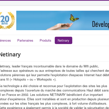
érences
Partenaires
Produits
Netinary
Netinary
etinary, leader français incontournable dans le domaine du Wifi public,
'adresse aux opérateurs ou aux entreprises de toutes tailles qui cherchent de
olutions pérennes qui leur permette l'exploitation d'espaces Internet haut débi
ans fil (« Hotspots » ou « Workspots »).
a technologie a été choisie et reconnue pour l’exploitation des sites les plus
complexes depuis l’ouverture du marché des communications Haut débit sans
il en France en 2002. Les solutions NETINARY bénéficient d’un important
etour d’expérience. Elles sont installées et sont en production depuis plusieur
nnées sur les sites français les plus complexes, à fort volume d'utilisateurs.
ette expérience a également permis à la société de valider la sécurisation de