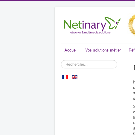
Accueil
Vos solutions métier
Réf
Rechercher
N
s
s
s
S
f
r
a
C