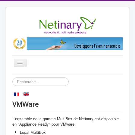
Basculer
la
navigation
Accueil
Rechercher
Vos solutions métier
Références
VMWare
Partenaires
L'ensemble de la gamme MultiBox de Netinary est disponible
Produits
en "Appliance Ready" pour VMware:
Netinary
Local MultiBox