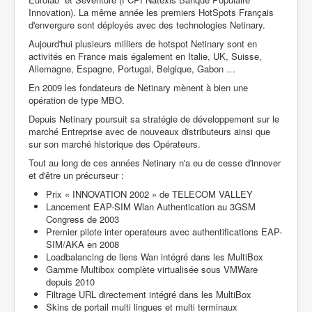
Innovation). La même année
les premiers HotSpots Français
d'envergure sont déployés avec des technologies Netinary.
Aujourd'hui plusieurs milliers de hotspot Netinary sont en
activités en France mais également en Italie, UK, Suisse,
Allemagne, Espagne, Portugal, Belgique, Gabon …
En 2009 les fondateurs de Netinary mènent à bien une
opération de type MBO.
Depuis Netinary poursuit sa stratégie de développement sur le
marché Entreprise avec de nouveaux distributeurs ainsi que
sur son marché historique des Opérateurs.
Tout au long de ces années Netinary n'a eu de cesse d'innover
et d'être un précurseur :
Prix « INNOVATION 2002 » de TELECOM VALLEY
Lancement EAP-SIM Wlan Authentication au 3GSM
Congress de 2003
Premier pilote inter operateurs avec authentifications EAP-
SIM/AKA en 2008
Loadbalancing de liens Wan intégré dans les MultiBox
Gamme Multibox complète virtualisée sous VMWare
depuis 2010
Filtrage URL directement intégré dans les MultiBox
Skins de portail multi lingues et multi terminaux