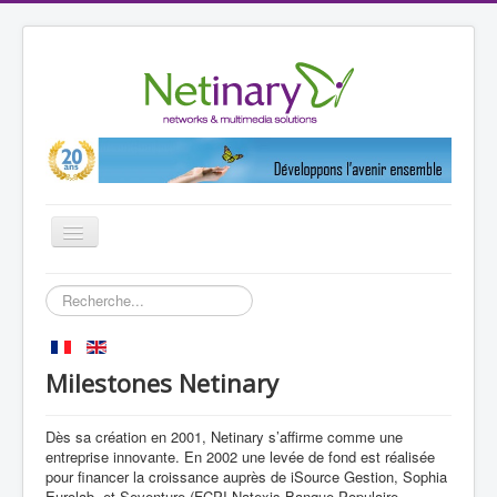
Basculer
la
navigation
Accueil
Rechercher
Vos solutions métier
Références
Milestones Netinary
Partenaires
Dès sa création en 2001, Netinary s’affirme comme une
Produits
entreprise innovante. En 2002 une levée de fond est réalisée
Netinary
pour financer la croissance auprès de iSource Gestion, Sophia
Eurolab et Seventure (FCPI Natexis Banque Populaire